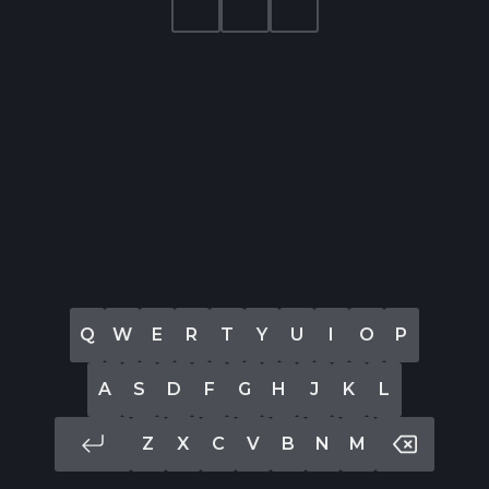
Q
W
E
R
T
Y
U
I
O
P
A
S
D
F
G
H
J
K
L
Z
X
C
V
B
N
M